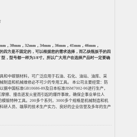
片
7mm
，
30mm
，
32mm
，
34mm
，
36mm
，
41mm
，
46mm
，
的四方是不固定的，可以根据您的需求选择，而乙炔瓶扳手的四
Ｔ型，型号都一样为
3/8
寸。所以广大用户在选择产品时一定要确
具和中碳钢材料，可广泛应用于石油、石化、油站、油库、采
械制造和机械维修必不可少的专用工具。
本公司主要经营：防
以据中国标准
GB10686-89
及日本标准
JISM7002-96
进行生产，
互摩擦、撞击迸发火星而引起的爆炸事故，确保企事业单位人
的模锻特种工具。
200
多个系列，
3000
多个规格是机械制造和机
科研人员、雄厚的技术生产实力、良好的企业信誉及多年的生产