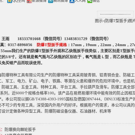
到：
QQ空间
新浪微博
腾讯微博
人人网
微信
图示-(防爆T型扳手)图
：王雨
18333701668
（微信同号）
13483831729（微信同号）
真：
0317-8896056
防爆
T
型扳手规格
：
17mm
，
19mm
，
22mm
，
24mm
，
2
，
55mm
我们生产的防爆
T
型扳手外观和乙炔瓶扳手很类似，主要区别是
T
型扳手
定的
3/8
寸。还有就是氧气瓶与乙炔瓶的区别在于，氧气瓶是Ｌ型，而乙炔瓶是
以免买错产品而耽误使用。
海防爆特种工具有限公司生产的防爆特种工具采用铍青铜、铝青铜合金、防磁工
工、军工、电力、矿山、电子、铁路、等潜在火患和爆炸的危险环境中，也是机
、防磁工具、五金工具、特种工具、平台工具、手拉葫芦及滑车。防爆工具全部
系列，近
6000
个规格合格率
100
。该产品在易燃易爆环境中能有效的防止因相
产。本公司现以据
GB/T4388-4393-1995
国标及德国
DIN7444
、
DIN133
标准生产
必不可少的专用工具，深受国内外用户的好评。根据用户的需求，本公司以具的
可设计定做各种异型工具、防爆防磁设备仪器、石油器材、机床等
篇：
防爆换向棘轮扳手