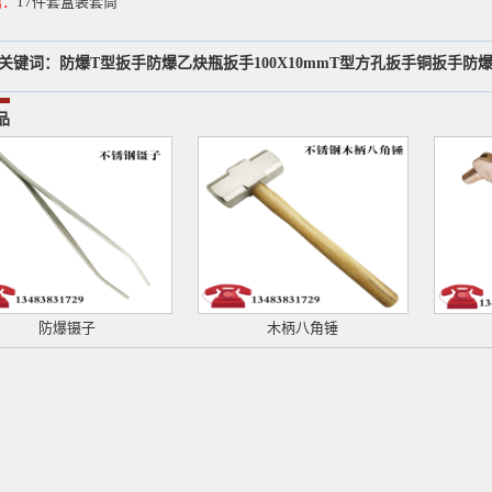
篇：
17件套盒装套筒
关键词：
防爆T型扳手防爆乙炔瓶扳手100X10mmT型方孔扳手铜扳手防
品
防爆镊子
木柄八角锤