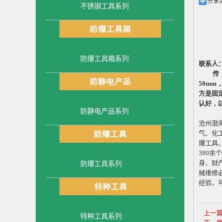
分享
不锈钢工具系列
防爆工具箱系列
联系人
传
50mm
方是固
认好，
防静电产品系列
沧州渤
气、化
爆工具
380
余个
身、财
防爆工具系列
械维修
经验，
上一
特种工具系列