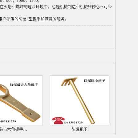
0
，
900
，
1000
，
1200
。
在火患和爆炸的危险环境中，也是机械制造和机械维修必不可少
用户提供的防爆
F
型扳手和满意的服务。
敲击六角扳手…
防爆耙子