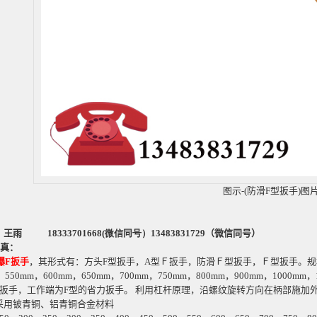
图示-(防滑F型扳手)图
：王雨
18333701668(微信同号）
13483831729（微信同号）
真：
爆
F
扳
手
，其形式有：方头
F
型扳手，
A
型Ｆ扳手，防滑Ｆ型扳手，Ｆ型扳手。规
，
550mm
，
600mm
，
650mm
，
700mm
，
750mm
，
800mm
，
900mm
，
1000mm
，
扳手，工作端为
F
型的省力扳手。
利用杠杆原理，沿螺纹旋转方向在柄部施加
采用铍青铜、铝青铜合金材料