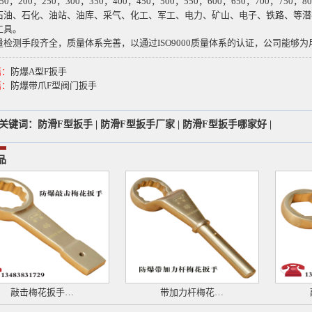
50
，
200
，
250
，
300
，
350
，
400
，
450
，
500
，
550
，
600
，
650
，
700
，
750
，
80
石油、石化、油站、油库、采气、化工、军工、电力、矿山、电子、铁路、等潜
工具。
量检测手段齐全，质量体系完善，以通过
ISO9000
质量体系的认证，公司能够为
篇：
防爆A型F扳手
篇：
防爆带爪F型阀门扳手
关键词：
防滑F型扳手
|
防滑F型扳手厂家
|
防滑F型扳手哪家好
|
品
敲击梅花扳手…
带加力杆梅花…